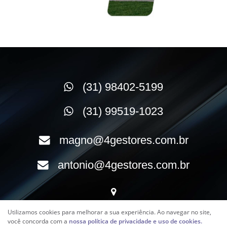
(31) 98402-5199
(31) 99519-1023
magno@4gestores.com.br
antonio@4gestores.com.br
Rua Rio Espera, 498 - Sala 2
Utilizamos cookies para melhorar a sua experiência. Ao navegar no site,
você concorda com a
nossa política de privacidade e uso de cookies.
Carlos Prates - Belo Horizonte/MG