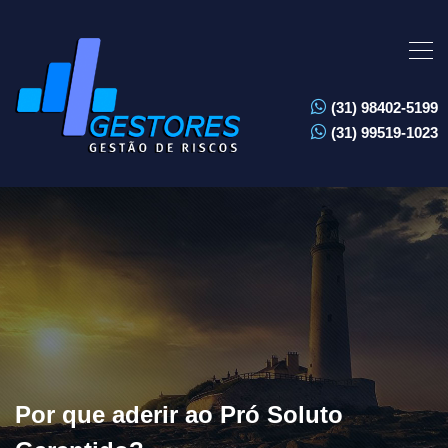
(31) 98402-5199
(31) 99519-1023
Por que aderir ao Pró Soluto